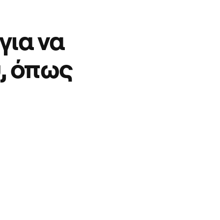
για να
υ, όπως