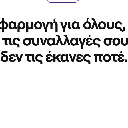
φαρμογή για όλους, 
 τις συναλλαγές σο
δεν τις έκανες ποτέ.